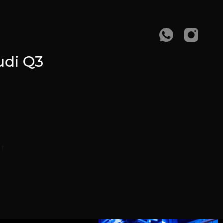
di Q3
АТ