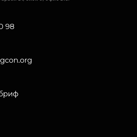
0 98
gcon.org
 бриф