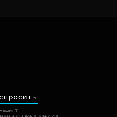
 спросить
кмешит 7
араби 21, блок 9, офис 218.