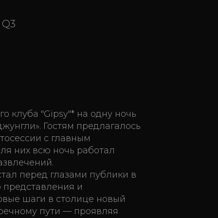
 Q3
о клуба "Gipsy"* на одну ночь
жунгли». Гостям предлагалось
тосессии с главным
Для них всю ночь работал
азвлечений.
тал перед глазами публики в
 представления и
рвые шаги в столице новый
 речному пути — проявляя