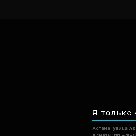
Я только
Астана: улица А
Алматы: пр.Аль-Ф